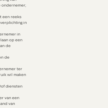
de ondernemer;
t een reeks
erplichting in
dernemer in
 slaan op een
van de
en de
dernemer ter
ruik wil maken
/of diensten
er van een
tand van