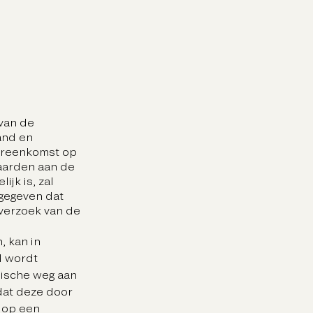
van de
and en
ereenkomst op
aarden aan de
ijk is, zal
gegeven dat
zverzoek van de
, kan in
d wordt
nische weg aan
dat deze door
 op een