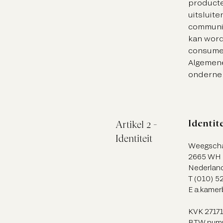
producte
uitsluit
communic
kan word
consumen
Algemen
onderne
Identit
Artikel 2 -
Identiteit
Weegscha
2665 WH B
Nederlan
T (010) 5
E a.kame
KVK 2717
BTW num