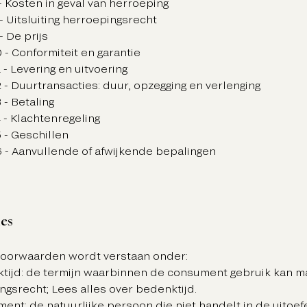
 - Kosten in geval van herroeping
 - Uitsluiting herroepingsrecht
 - De prijs
0 - Conformiteit en garantie
1 - Levering en uitvoering
2 - Duurtransacties: duur, opzegging en verlenging
3 - Betaling
4 - Klachtenregeling
5 - Geschillen
16 - Aanvullende of afwijkende bepalingen
ies
voorwaarden wordt verstaan onder:
ktijd: de termijn waarbinnen de consument gebruik kan ma
ngsrecht; Lees alles over bedenktijd.
ment: de natuurlijke persoon die niet handelt in de uitoef