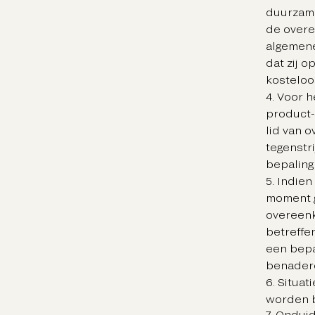
duurzame 
de overe
algemene
dat zij 
kosteloo
4. Voor 
product-
lid van 
tegenstr
bepaling
5. Indie
moment ge
overeenk
betreffe
een bepa
benader
6. Situat
worden b
7. Ondui