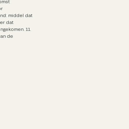
komst
or
nd: middel dat
er dat
engekomen. 11.
van de