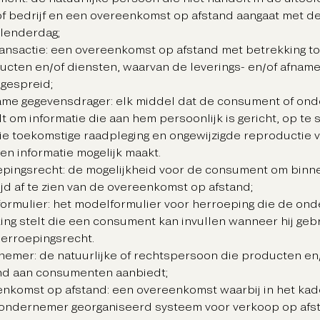
f bedrijf en een overeenkomst op afstand aangaat met 
kalenderdag;
ransactie: een overeenkomst op afstand met betrekking to
ucten en/of diensten, waarvan de leverings- en/of afnamev
s gespreid;
ame gegevensdrager: elk middel dat de consument of on
lt om informatie die aan hem persoonlijk is gericht, op te
ie toekomstige raadpleging en ongewijzigde reproductie 
en informatie mogelijk maakt.
epingsrecht: de mogelijkheid voor de consument om binn
jd af te zien van de overeenkomst op afstand;
formulier: het modelformulier voor herroeping die de on
ing stelt die een consument kan invullen wanneer hij geb
 herroepingsrecht.
nemer: de natuurlijke of rechtspersoon die producten en
nd aan consumenten aanbiedt;
enkomst op afstand: een overeenkomst waarbij in het kad
ondernemer georganiseerd systeem voor verkoop op afs