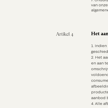
van onze
algemen
Het aa
Artikel 4
1. Indie
geschied
2. Het a
en aan t
omschrij
voldoend
consumen
afbeeldi
producte
aanbod 
4. Alle a