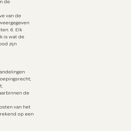
an de
ve van de
 weergegeven
en. 6. Elk
k is wat de
bod zijn
handelingen
rroepingsrecht;
t;
waarbinnen de
kosten van het
erekend op een