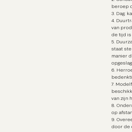
beroep o
3. Dag: 
4. Duurt
van prod
de tijd i
5. Duurz
staat ste
manier d
opgeslag
6. Herro
bedenkti
7. Model
beschikk
van zijn
8. Onder
op afsta
9. Overe
door de 