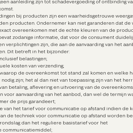
een aanleiding zijn tot schadevergoeding of ontbinding v
komst.
ldingen bij producten zijn een waarheidsgetrouwe weerga
en producten. Ondernemer kan niet garanderen dat de
exact overeenkomen met de echte kleuren van de product
evat zodanige informatie, dat voor de consument duidelij
n verplichtingen zijn, die aan de aanvaarding van het aan
. Dit betreft in het bijzonder:
inclusief belastingen;
uele kosten van verzending;
 waarop de overeenkomst tot stand zal komen en welke 
nodig zijn; het al dan niet van toepassing zijn van het he
 van betaling, aflevering en uitvoering van de overeenkoms
jn voor aanvaarding van het aanbod, dan wel de termijn 
er de prijs garandeert;
e van het tarief voor communicatie op afstand indien de 
van de techniek voor communicatie op afstand worden b
rondslag dan het reguliere basistarief voor het
e communicatiemiddel;