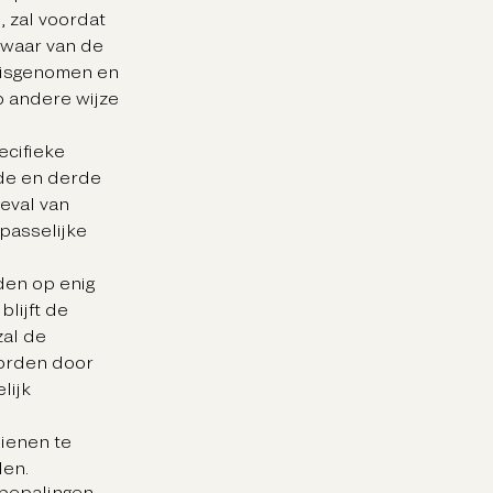
, zal voordat
 waar van de
nisgenomen en
p andere wijze
ecifieke
ede en derde
eval van
passelijke
den op enig
blijft de
zal de
worden door
lijk
dienen te
den.
 bepalingen