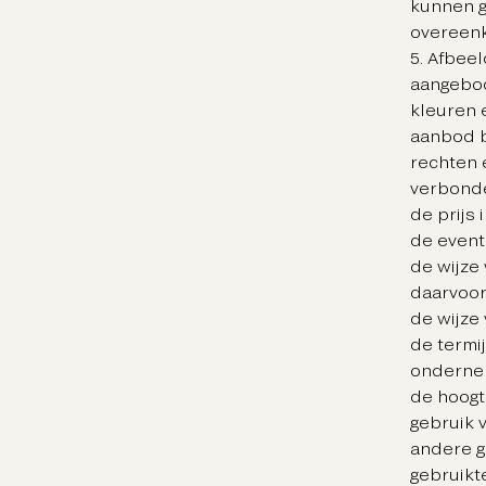
kunnen g
overeen
5. Afbee
aangebod
kleuren 
aanbod b
rechten e
verbonden
de prijs 
de event
de wijze
daarvoor 
de wijze
de termi
ondernem
de hoogt
gebruik 
andere g
gebruikt