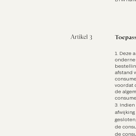
Artikel 3
Toepass
1. Deze 
ondernem
bestelli
afstand 
consument
voordat 
de algem
consumen
3. Indie
afwijkin
gesloten
de consu
de consu