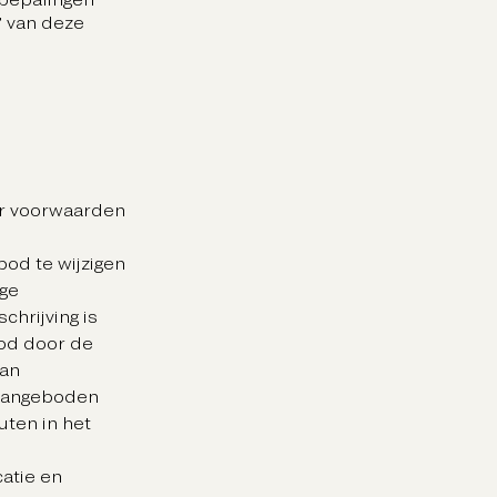
’ van deze
er voorwaarden
bod te wijzigen
ige
hrijving is
od door de
van
 aangeboden
uten in het
catie en