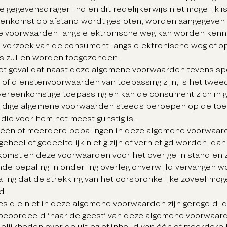
gegevensdrager. Indien dit redelijkerwijs niet mogelijk is
enkomst op afstand wordt gesloten, worden aangegeven
 voorwaarden langs elektronische weg kan worden ken
op verzoek van de consument langs elektronische weg of o
s zullen worden toegezonden.
het geval dat naast deze algemene voorwaarden tevens sp
 of dienstenvoorwaarden van toepassing zijn, is het twe
overeenkomstige toepassing en kan de consument zich in g
ijdige algemene voorwaarden steeds beroepen op de toe
 die voor hem het meest gunstig is.
n één of meerdere bepalingen in deze algemene voorwaar
heel of gedeeltelijk nietig zijn of vernietigd worden, dan 
omst en deze voorwaarden voor het overige in stand en 
nde bepaling in onderling overleg onverwijld vervangen 
ling dat de strekking van het oorspronkelijke zoveel moge
d.
ies die niet in deze algemene voorwaarden zijn geregeld, 
eoordeeld ‘naar de geest’ van deze algemene voorwaar
delijkheden over de uitleg of inhoud van één of meerdere