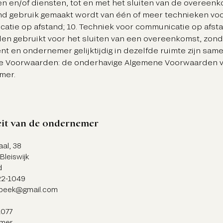
n en/of diensten, tot en met het sluiten van de overeen
end gebruik gemaakt wordt van één of meer technieken vo
atie op afstand; 10. Techniek voor communicatie op afsta
en gebruikt voor het sluiten van een overeenkomst, zond
t en ondernemer gelijktijdig in dezelfde ruimte zijn sam
e Voorwaarden: de onderhavige Algemene Voorwaarden 
mer.
eit van de ondernemer
al, 38
leiswijk
d
22-1049
rbeek@gmail.com
1077
mer