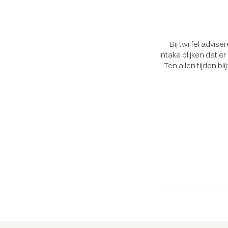
Bij twijfel advis
intake blijken dat 
Ten allen tijden bl