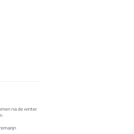
omen na de winter.
n.
zemarijn