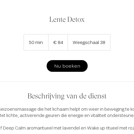
Lente Detox
84
euro
50 min.
5
€ 84
Weegschaal 38
0
m
i
Nu boeken
n
.
Beschrijving van de dienst
seizoensmassage die het lichaam helpt om weer in beweging te k
et lichte, activerende geuren die energie en vitaliteit ondersteune
ef Deep Calm aromaritueel met lavendel en Wake up ritueel met ro