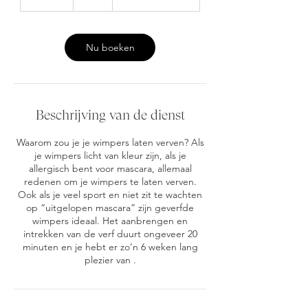
0
m
i
n
Nu boeken
.
Beschrijving van de dienst
Waarom zou je je wimpers laten verven? Als
je wimpers licht van kleur zijn, als je
allergisch bent voor mascara, allemaal
redenen om je wimpers te laten verven.
Ook als je veel sport en niet zit te wachten
op “uitgelopen mascara” zijn geverfde
wimpers ideaal. Het aanbrengen en
intrekken van de verf duurt ongeveer 20
minuten en je hebt er zo’n 6 weken lang
plezier van .