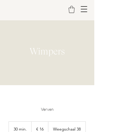
Wimpers
Verven
16
euro
30 min.
3
€ 16
Weegschaal 38